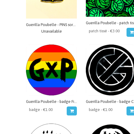
Guer
Guerilla Poubelle - PINS sorcière
Unavailable
Guerilla Poubelle - badge Fierté
Gue