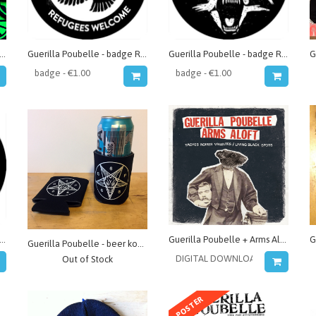
illa Poubelle - patch tissé soleil vert
Guerilla Poubelle - badge Refugees Welcome
Guerilla Poubelle - badge Raccoon
rilla Poubelle - badge Crass
Guerilla Poubelle + Arms Aloft - split 7"
Guerilla Poubelle - beer koozie 666
Out of Stock
POSTER