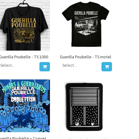
Guerilla Poubelle - TS 1000
Guerilla Poubelle - TS motel
Guerilla Poubelle + Coquettish - split CD