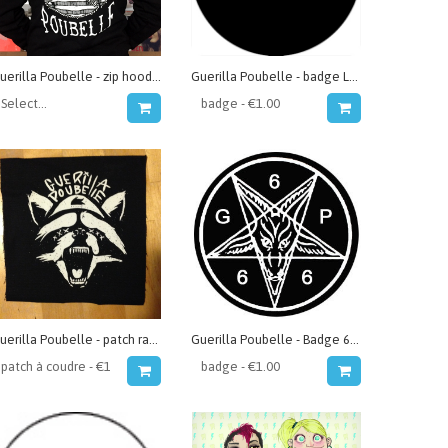
Guerilla Poubelle - zip hoodie "sad sailor"
Guerilla Poubelle - badge La Nausée
Guerilla Poubelle - patch raccoon
Guerilla Poubelle - Badge 666