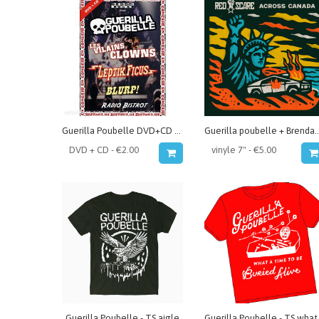
Guerilla Poubelle DVD+CD LIVE 2006 avec Leptik Ficus, Vilains Clowns, Blurp! et Radio bistro
Guerilla poubelle + Brendan Kelly + Sam Russo + In The Meantime
Guerilla Poubelle - TS aigle
Guerilla