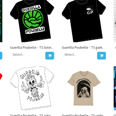
 - Red Scare Across Canada split
Guerilla Poubelle - TS Soleil Vert
Guerilla Poubelle - TS garbage mouse
 Poubelle - TS what a time...
Guerilla Poubelle - TS Jokoko
Guerilla Poubelle - TS umbrella