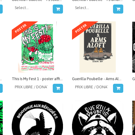
POSTER
POSTER
Lone Wolf - poster affiche xmas tour 2019
This Is My Fest 1 - poster affiche 2011
Guerilla Poubelle - Arms Aloft - poster affiche Europe tour 2019
G