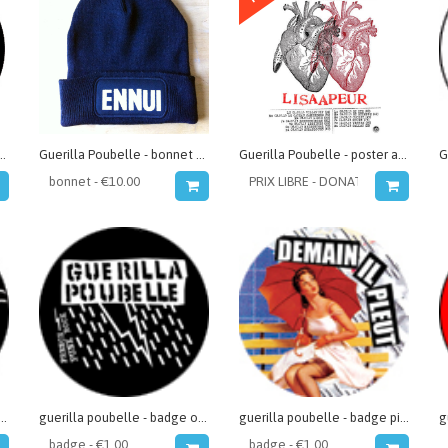
ubelle - badge cagoule
Guerilla Poubelle - bonnet Ennui
Guerilla Poubelle - poster affiche summer tour 2013 + lisaapeur
la Poubelle - badge bats
guerilla poubelle - badge orage
guerilla poubelle - badge pin up