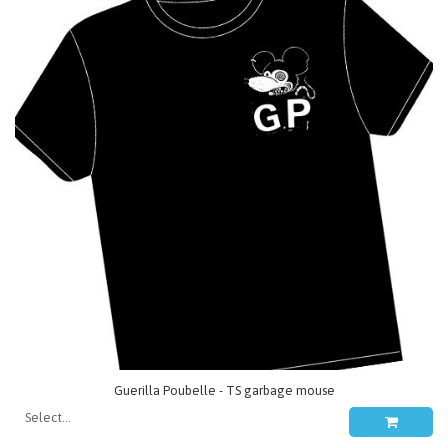
Guerilla Poubelle - TS garbage mouse