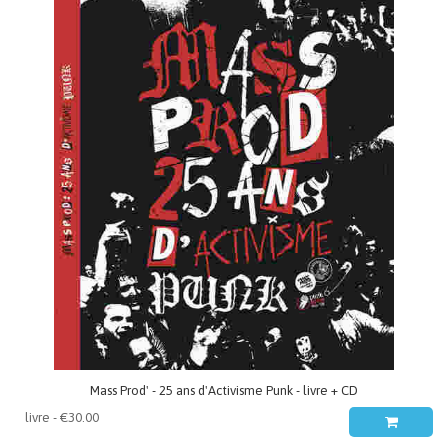
Mass Prod' - 25 ans d'Activisme Punk - livre + CD