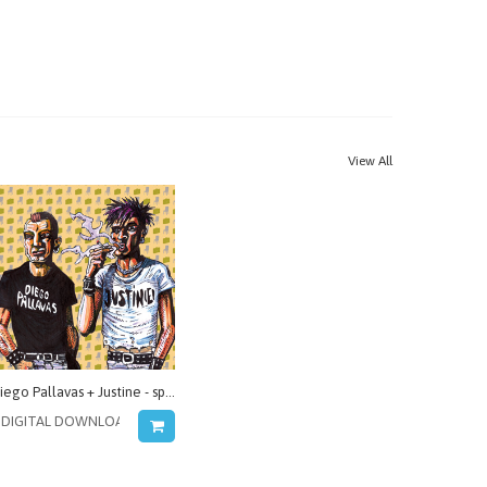
View All
Diego Pallavas + Justine - split serie vol.2