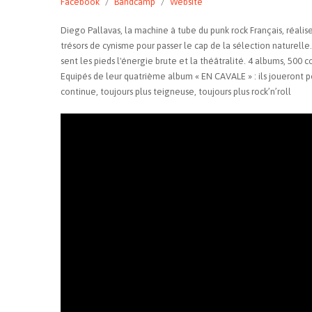
Facebook
Bandcamp
Website
Diego Pallavas, la machine à tube du punk rock Français, réalis
trésors de cynisme pour passer le cap de la sélection naturelle.
sent les pieds l'énergie brute et la théâtralité. 4 albums, 500 c
Equipés de leur quatrième album « EN CAVALE » : ils joueront 
continue, toujours plus teigneuse, toujours plus rock’n’roll