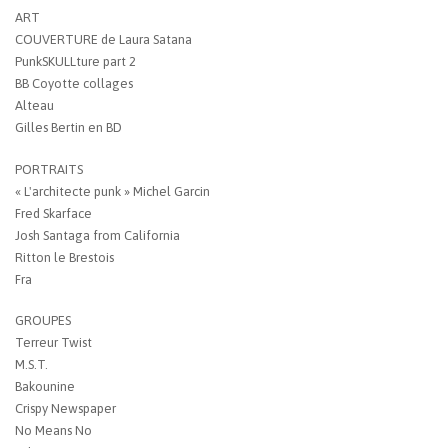
ART
COUVERTURE de Laura Satana
PunkSKULLture part 2
BB Coyotte collages
Alteau
Gilles Bertin en BD
PORTRAITS
« L'architecte punk » Michel Garcin
Fred Skarface
Josh Santaga from California
Ritton le Brestois
Fra
GROUPES
Terreur Twist
M.S.T.
Bakounine
Crispy Newspaper
No Means No