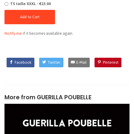
TS taille XXXL - €15.00
Add to Cart
Notify me
if it becomes available again.
Facebook
Twitter
E-Mail
Pinterest
More from
GUERILLA POUBELLE