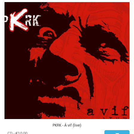
PKRK - À vif (live)