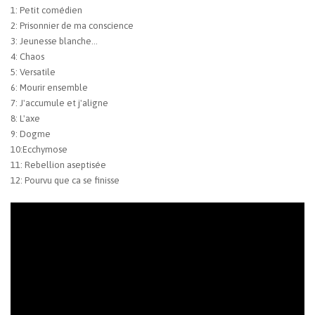
1: Petit comédien
2: Prisonnier de ma conscience
3: Jeunesse blanche...
4: Chaos
5: Versatile
6: Mourir ensemble
7: J'accumule et j'aligne
8: L'axe
9: Dogme
10:Ecchymose
11: Rebellion aseptisée
12: Pourvu que ca se finisse