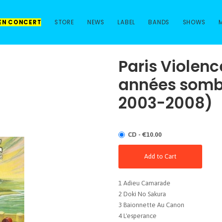
 EN CONCERT
STORE
NEWS
LABEL
BANDS
SHOWS
Paris Violen
années sombr
2003-2008)
CD - €10.00
Add to Cart
1 Adieu Camarade
2 Doki No Sakura
3 Baionnette Au Canon
4 L'esperance