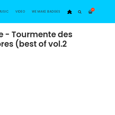
—
MUSIC
VIDEO
WE MAKE BADGES
ce - Tourmente des
es (best of vol.2