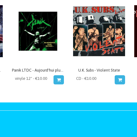
de l'arrière
Panik LTDC - Aujourd'hui plus qu'hier...
U.K. Subs - Violent State