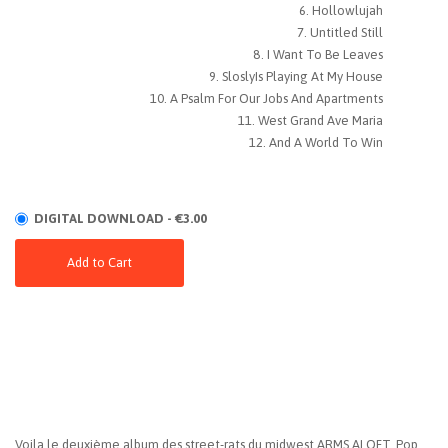
Hollowlujah
Untitled Still
I Want To Be Leaves
SloslyIs Playing At My House
A Psalm For Our Jobs And Apartments
West Grand Ave Maria
And A World To Win
DIGITAL DOWNLOAD - €3.00
Add to Cart
Voila le deuxième album des street-rats du midwest ARMS ALOFT. Pop