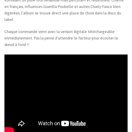
vomissant un punk rock désabusé mais percutant et fédérateur. Chanté
en français, influences Guerilla Poubelle et autres Charly Fiasco bien
digérées, l’album se trouve direct une place de choix dans la disco du
label.
Chaque commande vient avec la version digitale téléchargeable
immédiatement. Pas la peine d'attendre le facteur pour écouter le
skeud à fond !!