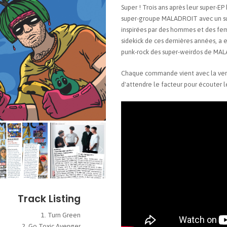
Super ! Trois ans après leur super-E
super-groupe MALADROIT avec un su
inspirées par des hommes et des femm
sidekick de ces dernières années, a e
punk-rock des super-weirdos de MAL
Chaque commande vient avec la vers
d'attendre le facteur pour écouter l
Track Listing
Turn Green
Go Toxic Avenger