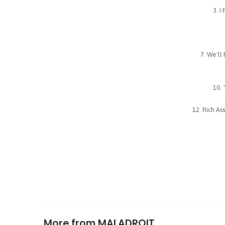
I
We'll 
Rich As
More from
MALADROIT