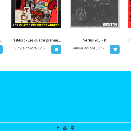
Hôtel Parasite - Épuiser le vide
PasMort - Les quatre premières années
Versus You - st