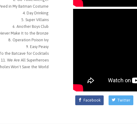
 Peed in My Batman Costume
Day Drinking
Super Villains
Another Boys Club
Never Make It to the Bronze
Operation Poison Ivy
Easy Peasy
To the Batcave for Cocktails
We Are All Superheroes
sholes Won't Save the World
Facebook
Twitter