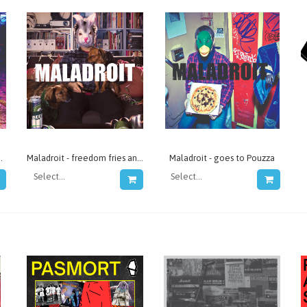
adroit - la fete
Maladroit - freedom fries and freedom kisses
Maladroit - goes to Pouzza