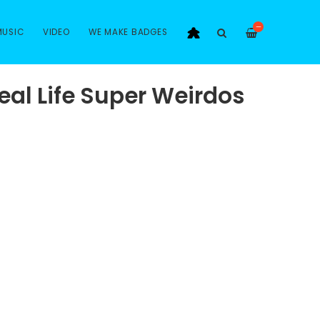
—
MUSIC
VIDEO
WE MAKE BADGES
eal Life Super Weirdos