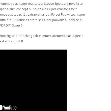
P hommage au super-réalisateur Steven Spielberg revoilà le
per-album concept où toutes les super-chansons sont
es aux capacités extraordinaires ! Forest Pooky, leur super-
nfin été titularisé et prête ses super-pouvoirs au service du
ADROIT. Super ?
ion digitale téléchargeable immédiatement. Pas la peine
e skeud à fond !!