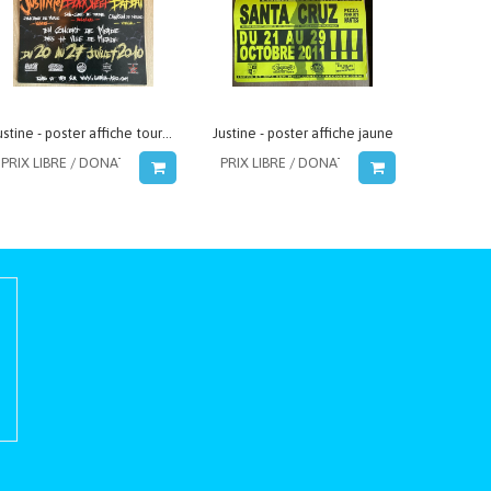
Justine - poster affiche tournée de merde avec Black Sheep et Batbat
Justine - poster affiche jaune