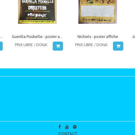
Charly Fiasco - Affiche poster avec Corbillard, 10 juin et Little Tricks
Guerilla Poubelle - poster affiche Kill Tour Elite 2006 avec Eric Panic et Coquettish
Nichiels - poster affiche
CONTACT