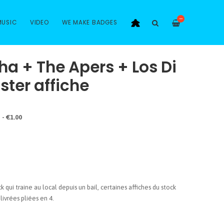
—
MUSIC
VIDEO
WE MAKE BADGES
a + The Apers + Los Di
ster affiche
- €1.00
ock qui traine au local depuis un bail, certaines affiches du stock
livrées pliées en 4.