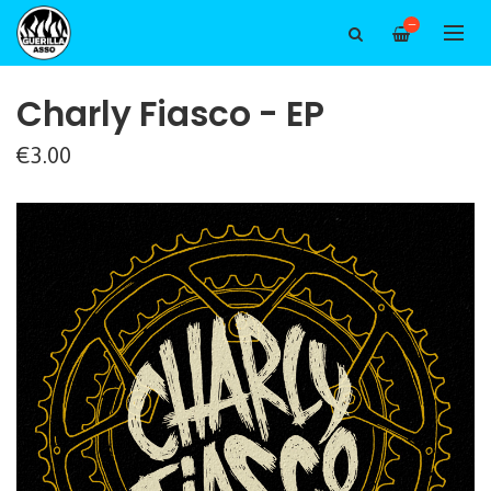
—
Charly Fiasco - EP
€3.00