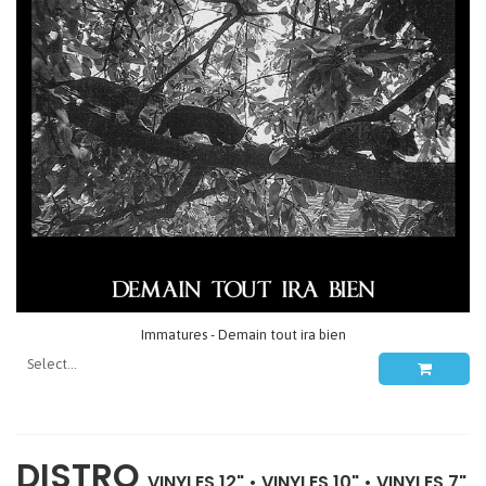
Immatures - Demain tout ira bien
DISTRO
VINYLES 12"
•
VINYLES 10"
•
VINYLES 7"