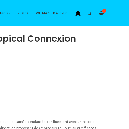
—
MUSIC
VIDEO
WE MAKE BADGES
ropical Connexion
age punk entamée pendant le confinement avec un second
direct, en proposant des morceaux toujours aussi efficaces