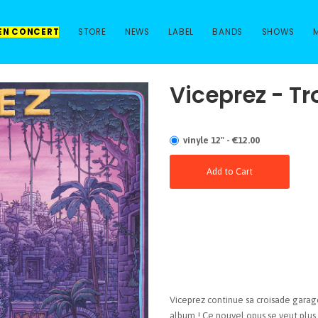
 EN CONCERT
STORE
NEWS
LABEL
BANDS
SHOWS
Viceprez - T
vinyle 12" - €12.00
Add to Cart
Viceprez continue sa croisade gar
album ! Ce nouvel opus se veut plus 