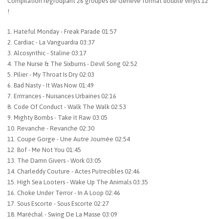
Compilation regroupant 26 groupes de Genève format double vinyls 12"
!
1. Hateful Monday - Freak Parade 01:57
2. Cardiac - La Vanguardia 03:37
3. Alcosynthic - Staline 03:17
4. The Nurse & The Sixburns - Devil Song 02:52
5. Pilier - My Throat Is Dry 02:03
6. Bad Nasty - It Was Now 01:49
7. Errrrances - Nuisances Urbaines 02:16
8. Code Of Conduct - Walk The Walk 02:53
9. Mighty Bombs - Take It Raw 03:05
10. Revanche - Revanche 02:30
11. Coupe Gorge - Une Autre Journée 02:54
12. Bof - Me Not You 01:45
13. The Damn Givers - Work 03:05
14. Charleddy Couture - Actes Putrecibles 02:46
15. High Sea Looters - Wake Up The Animals 03:35
16. Choke Under Terror - In A Loop 02:46
17. Sous Escorte - Sous Escorte 02:27
18. Maréchal - Swing De La Masse 03:09