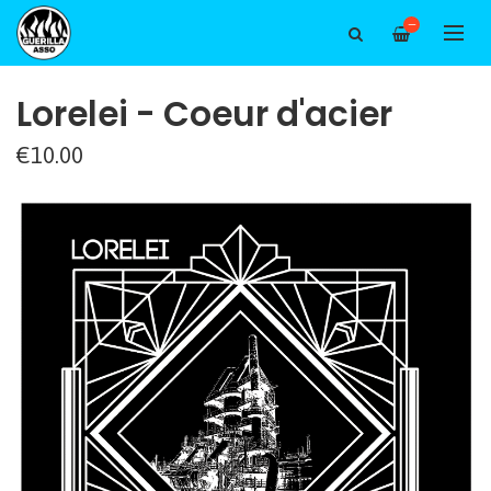
—
Lorelei - Coeur d'acier
€10.00