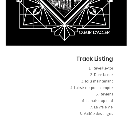
Track Listing
Réveille-toi
Dans la rue
Ici & maintenant
Laissé-e-s pour compte
Reviens
Jamais trop tard
La vraie vie
Vallée des anges