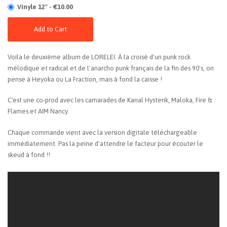
Vinyle 12" - €10.00
Add to Cart
Voila le deuxième album de LORELEI. À la croisé d'un punk rock
mélodique et radical et de l'anarcho punk français de la fin des 90's, on
pense à Heyoka ou La Fraction, mais à fond la caisse !
C'est une co-prod avec les camarades de Kanal Hysterik, Maloka, Fire &
Flames et AIM Nancy.
Chaque commande vient avec la version digitale téléchargeable
immédiatement. Pas la peine d'attendre le facteur pour écouter le
skeud à fond !!