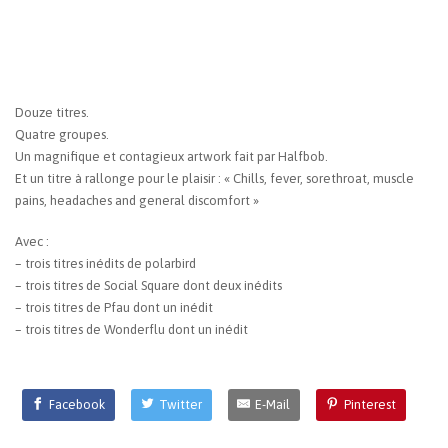
Douze titres.
Quatre groupes.
Un magnifique et contagieux artwork fait par Halfbob.
Et un titre à rallonge pour le plaisir : « Chills, fever, sorethroat, muscle
pains, headaches and general discomfort »
Avec :
– trois titres inédits de polarbird
– trois titres de Social Square dont deux inédits
– trois titres de Pfau dont un inédit
– trois titres de Wonderflu dont un inédit
Facebook
Twitter
E-Mail
Pinterest