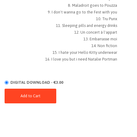
Maladroit goes to Pouzza
I don't wanna go to the Fest with you
Tru Punx
Sleeping pills and energy drinks
Un concert à l'appart
Embarrasse moi
Non fiction
I hate your Hello Kitty underwear
I love you but i need Natalie Portman
DIGITAL DOWNLOAD - €3.00
Add to Cart