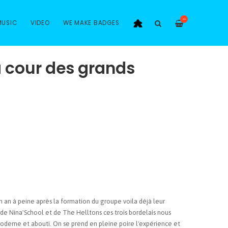
—
MUSIC
VIDEO
WE MAKE BADGES
a cour des grands
 an à peine après la formation du groupe voila déjà leur
e Nina'School et de The Helltons ces trois bordelais nous
oderne et abouti. On se prend en pleine poire l'expérience et