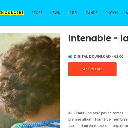
 EN CONCERT
STORE
NEWS
LABEL
BANDS
SHOWS
Intenable - l
DIGITAL DOWNLOAD - €3.00
Add to Cart
INTENABLE ne perd pas de temps : un
premier album ! Formé de membres d
assènent un punk rock en français, m