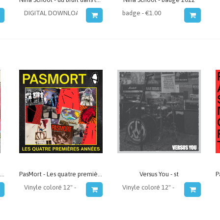
Hôtel Parasite - Épuiser le vide
PasMort - Les quatre premières années
Versus You - st