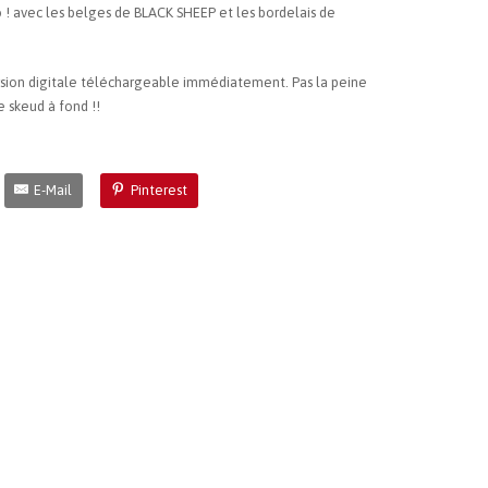
o ! avec les belges de BLACK SHEEP et les bordelais de
ion digitale téléchargeable immédiatement. Pas la peine
e skeud à fond !!
E-Mail
Pinterest