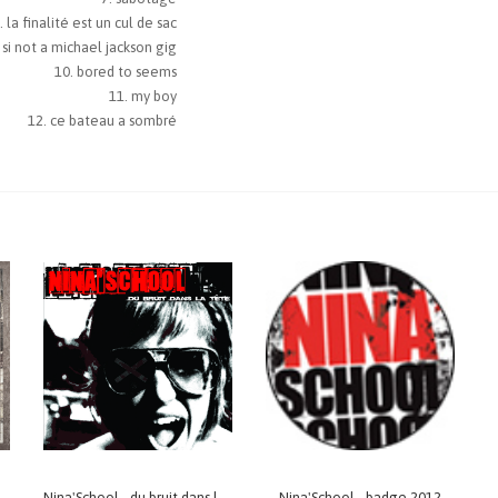
la finalité est un cul de sac
s si not a michael jackson gig
bored to seems
my boy
ce bateau a sombré
Nina'School - du bruit dans la tete
Nina'School - badge 2012