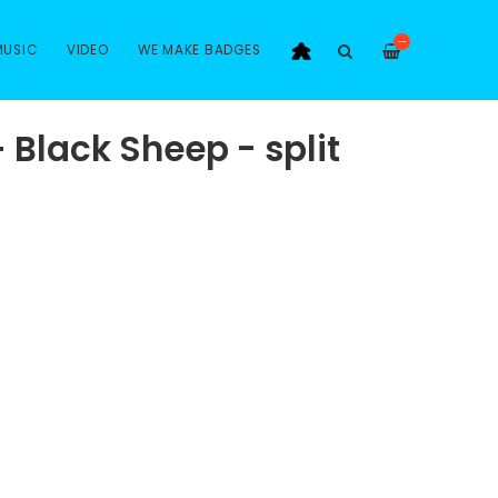
—
MUSIC
VIDEO
WE MAKE BADGES
 Black Sheep - split