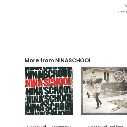
thi
More from
NINASCHOOL
Nina'School - 13 comptines
Nina'School - rad boys