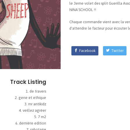
le 3eme volet des split Guerilla Ass
NINA'SCHOOL !!
Chaque commande vient avec la vers
d'attendre le facteur pour écouter l
Facebook
Twitter
Track Listing
de travers
gene et ethique
mr antikidz
veillez agréer
7 m2
dernière edition
sabotage