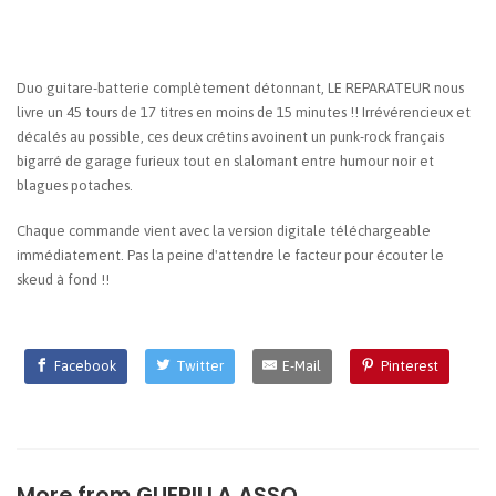
Duo guitare-batterie complètement détonnant, LE REPARATEUR nous
livre un 45 tours de 17 titres en moins de 15 minutes !! Irrévérencieux et
décalés au possible, ces deux crétins avoinent un punk-rock français
bigarré de garage furieux tout en slalomant entre humour noir et
blagues potaches.
Chaque commande vient avec la version digitale téléchargeable
immédiatement. Pas la peine d'attendre le facteur pour écouter le
skeud à fond !!
Facebook
Twitter
E-Mail
Pinterest
More from
GUERILLA ASSO