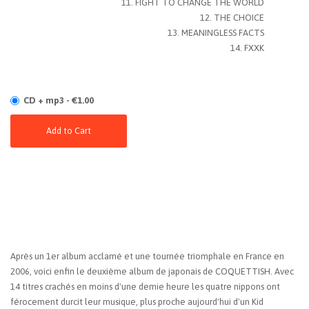
FIGHT TO CHANGE THE WORLD
THE CHOICE
MEANINGLESS FACTS
FXXK
CD + mp3 - €1.00
Add to Cart
Après un 1er album acclamé et une tournée triomphale en France en
2006, voici enfin le deuxième album de japonais de COQUETTISH. Avec
14 titres crachés en moins d'une demie heure les quatre nippons ont
férocement durcit leur musique, plus proche aujourd'hui d'un Kid