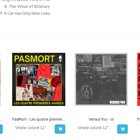
The Virtue of Illiteracy
A Cat Has Only Nine Lives
Hôtel Parasite - Épuiser le vide
PasMort - Les quatre premières années
Versus You - st