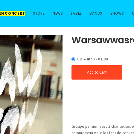
 EN CONCERT
STORE
NEWS
LABEL
BANDS
SHOWS
Warsawwasra
CD + mp3 - €1.00
Add to Cart
Groupe parisien avec 2 chanteuses et
compresseur pour les fans de converg