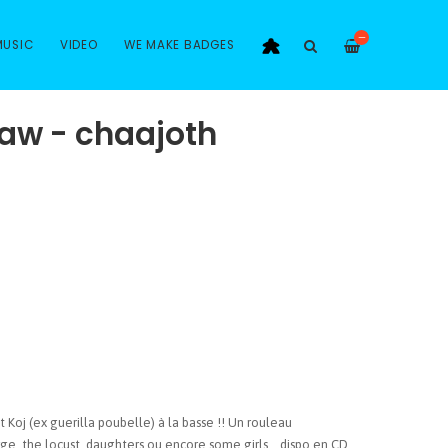
—
MUSIC
VIDEO
WE MAKE BADGES
w - chaajoth
 Koj (ex guerilla poubelle) à la basse !! Un rouleau
e, the locust, daughters ou encore some girls... dispo en CD