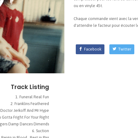
ou en vinyle 45t.
Chaque commande vient avec la vers
d'attendre le facteur pour écouter l
Facebook
Twitter
Track Listing
Funeral Real Fun
Franklins Feathered
Doctor Jerkoff And Mr Hype
 Gotta Fright For Your Right
ggers Damp Dances Dimends
Suction
Reign in Blood...Rest in Piss