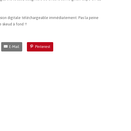
ion digitale téléchargeable immédiatement. Pas la peine
e skeud à fond !!
E-Mail
Pinterest