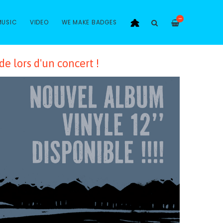
—
MUSIC
VIDEO
WE MAKE BADGES
 lors d'un concert !