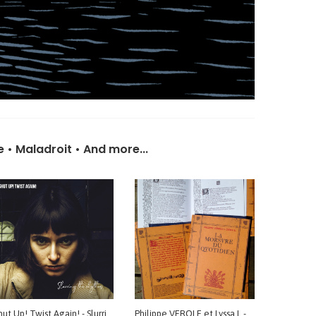
e
•
Maladroit
•
And more...
Shut Up! Twist Again! - Slurring The Rhythms
Philippe VEROLE et Lyssa L - La morsure du quotidien