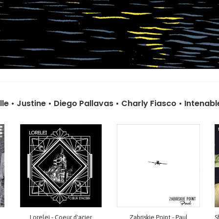
lle
•
Justine
•
Diego Pallavas
•
Charly Fiasco
•
Intenabl
 Rocket to Kingston
Lorelei - Coeur d'acier
Zabriskie Point - Paul