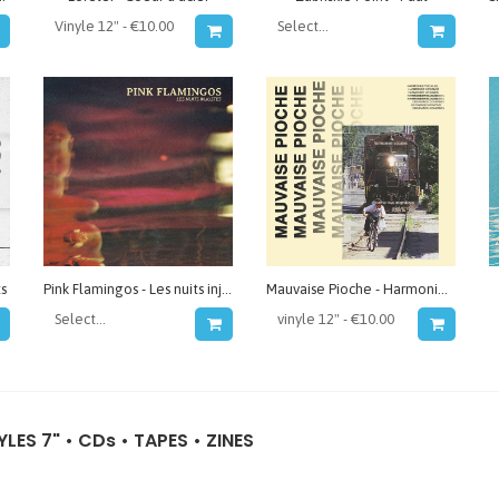
ts
Pink Flamingos - Les nuits injustes
Mauvaise Pioche - Harmonies vocales, dissonances cognitives
YLES 7"
•
CDs
•
TAPES
•
ZINES