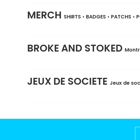
MERCH
SHIRTS
•
BADGES
•
PATCHS
•
P
BROKE AND STOKED
Montr
JEUX DE SOCIETE
Jeux de soc