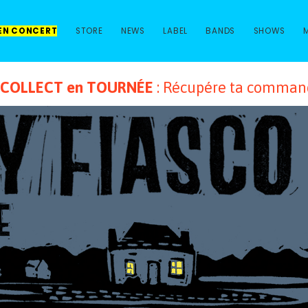
 EN CONCERT
STORE
NEWS
LABEL
BANDS
SHOWS
& COLLECT en TOURNÉE
: Récupére ta commande