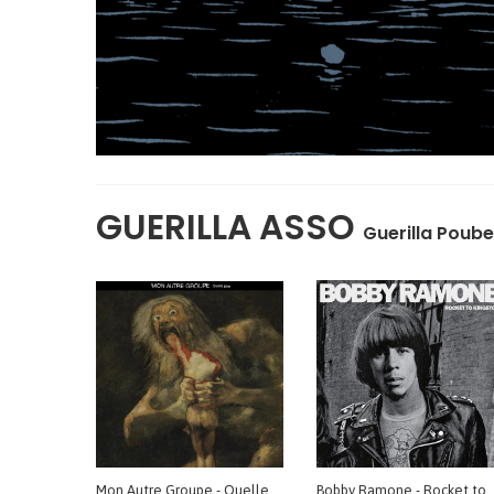
GUERILLA ASSO
Guerilla Poube
Mon Autre Groupe - Quelle Joie
Bobby Ramone -