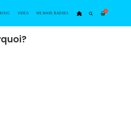
—
MUSIC
VIDEO
WE MAKE BADGES
rquoi?