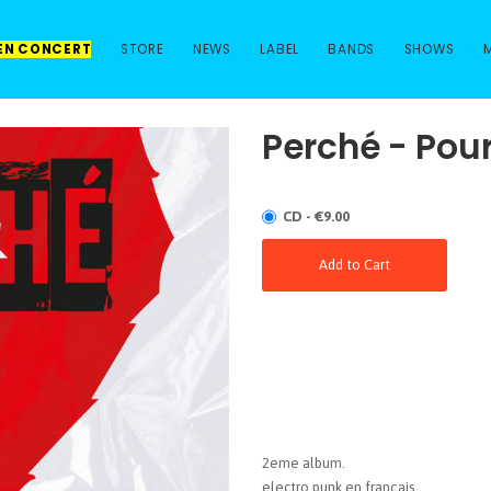
 EN CONCERT
STORE
NEWS
LABEL
BANDS
SHOWS
Perché - Pou
CD - €9.00
Add to Cart
2eme album.
electro punk en français.