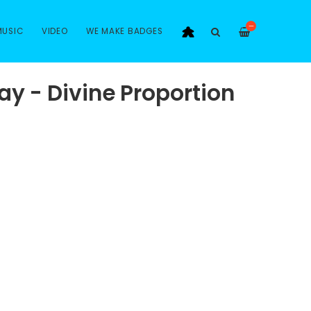
—
MUSIC
VIDEO
WE MAKE BADGES
y - Divine Proportion