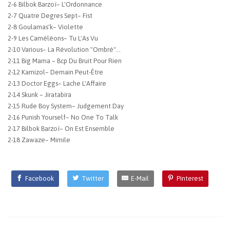
2-6 Bilbok Barzoï– L'Ordonnance
2-7 Quatre Degres Sept– Fist
2-8 Goulamas'k– Violette
2-9 Les Caméléons– Tu L'As Vu
2-10 Various– La Révolution "Ombré"...
2-11 Big Mama – Bcp Du Bruit Pour Rien
2-12 Kamizol– Demain Peut-Être
2-13 Doctor Eggs– Lache L'Affaire
2-14 Skunk – Jiratabira
2-15 Rude Boy System– Judgement Day
2-16 Punish Yourself– No One To Talk
2-17 Bilbok Barzoï– On Est Ensemble
2-18 Zawaze– Mimile
Facebook
Twitter
E-Mail
Pinterest