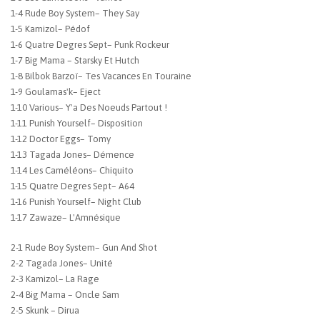
1-4 Rude Boy System– They Say
1-5 Kamizol– Pédof
1-6 Quatre Degres Sept– Punk Rockeur
1-7 Big Mama – Starsky Et Hutch
1-8 Bilbok Barzoï– Tes Vacances En Touraine
1-9 Goulamas'k– Eject
1-10 Various– Y'a Des Noeuds Partout !
1-11 Punish Yourself– Disposition
1-12 Doctor Eggs– Tomy
1-13 Tagada Jones– Démence
1-14 Les Caméléons– Chiquito
1-15 Quatre Degres Sept– A64
1-16 Punish Yourself– Night Club
1-17 Zawaze– L'Amnésique
2-1 Rude Boy System– Gun And Shot
2-2 Tagada Jones– Unité
2-3 Kamizol– La Rage
2-4 Big Mama – Oncle Sam
2-5 Skunk – Dirua