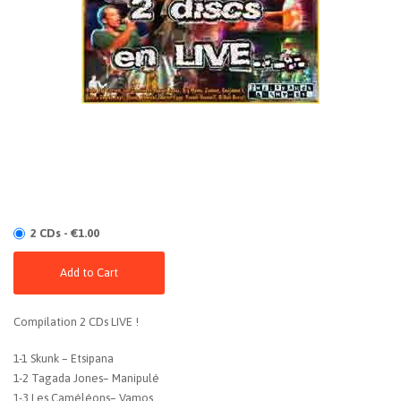
2 CDs - €1.00
Add to Cart
Compilation 2 CDs LIVE !
1-1 Skunk – Etsipana
1-2 Tagada Jones– Manipulé
1-3 Les Caméléons– Vamos