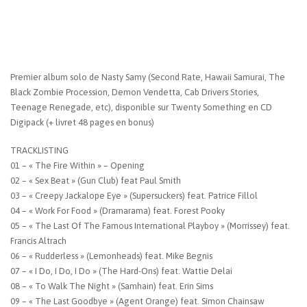
Premier album solo de Nasty Samy (Second Rate, Hawaii Samurai, The
Black Zombie Procession, Demon Vendetta, Cab Drivers Stories,
Teenage Renegade, etc), disponible sur Twenty Something en CD
Digipack (+ livret 48 pages en bonus)
TRACKLISTING
01 – « The Fire Within » – Opening
02 – « Sex Beat » (Gun Club) feat Paul Smith
03 – « Creepy Jackalope Eye » (Supersuckers) feat. Patrice Fillol
04 – « Work For Food » (Dramarama) feat. Forest Pooky
05 – « The Last Of The Famous International Playboy » (Morrissey) feat.
Francis Altrach
06 – « Rudderless » (Lemonheads) feat. Mike Begnis
07 – « I Do, I Do, I Do » (The Hard-Ons) feat. Wattie Delai
08 – « To Walk The Night » (Samhain) feat. Erin Sims
09 – « The Last Goodbye » (Agent Orange) feat. Simon Chainsaw