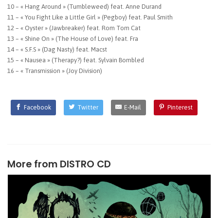
10 – « Hang Around » (Tumbleweed) feat. Anne Durand
11 – « You Fight Like a Little Girl » (Pegboy) feat. Paul Smith
12 – « Oyster » (Jawbreaker) feat. Rom Tom Cat
13 – « Shine On » (The House of Love) feat. Fra
14 – « S.F.S » (Dag Nasty) feat. Macst
15 – « Nausea » (Therapy?) feat. Sylvain Bombled
16 – « Transmission » (Joy Division)
Facebook
Twitter
E-Mail
Pinterest
More from
DISTRO CD