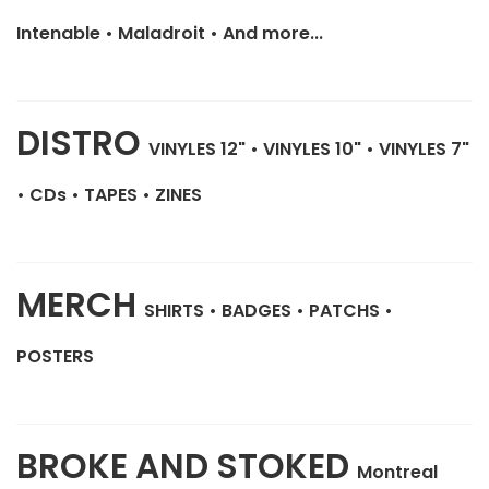
Intenable
•
Maladroit
•
And more...
DISTRO
VINYLES 12"
•
VINYLES 10"
•
VINYLES 7"
•
CDs
•
TAPES
•
ZINES
MERCH
SHIRTS
•
BADGES
•
PATCHS
•
POSTERS
BROKE AND STOKED
Montreal