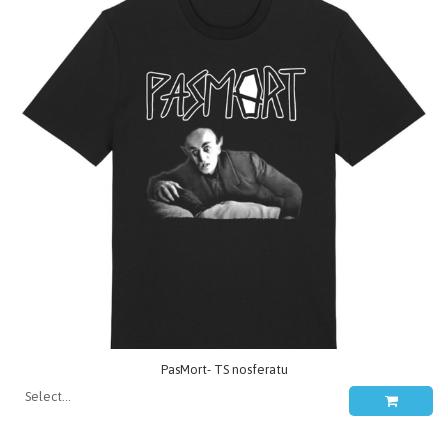
PasMort- TS nosferatu