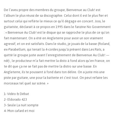
De l’aveu propre des membres du groupe, Bienvenue au Club! est
l’album le plus réussi de sa discographie. Celui dont il est le plus fier et
surtout celui qui reflète le mieux ce qu’il dégage en concert. Joss, le
guitariste, déclarait à ce propos en 1995 dans le fanzine No Government
: « Bienvenue Au Club! est le disque qui se rapproche le plus de ce qu’on
fait maintenant. On a été en Angleterre pour avoir un son vraiment
agressif, et on est satisfaits. Dans le studio, je jouais de la basse (Roland,
ex-Parabellum, qui tenait la 4-cordes jusqu’à présent dans Les Rats, a
quitté le groupe juste avant l’enregistrement de Bienvenue Au Club! —
ndr) , le producteur m’a fait mettre la disto à fond alors qu’en France, on
te dit que ça ne se fait pas de mettre la distro sur une basse. En
Angleterre, ils te poussent à fond dans ton délire. On a juste mis une
piste par guitare, une pour la batterie et c’est tout. On peut refaire les
morceaux tel quel sur scène. »
1- Vidéo & Débat
2- Eldorado 423
3- Seule La nuit sompte
4- Mon cafard et moi