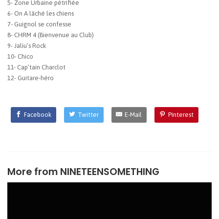
5- Zone Urbaine pétrifiée
6- On A lâché les chiens
7- Guignol se confesse
8- CHRM 4 (Bienvenue au Club)
9- Jaliu’s Rock
10- Chico
11- Cap’tain Charclot
12- Guitare-héro
Facebook
Twitter
E-Mail
Pinterest
More from
NINETEENSOMETHING