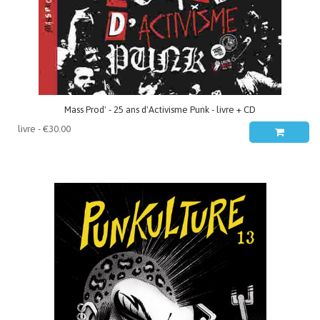
Mass Prod' - 25 ans d'Activisme Punk - livre + CD