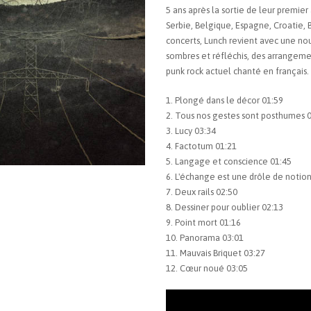
5 ans après la sortie de leur premie
Serbie, Belgique, Espagne, Croatie,
concerts, Lunch revient avec une nou
sombres et réfléchis, des arrangemen
punk rock actuel chanté en français.
1. Plongé dans le décor 01:59
2. Tous nos gestes sont posthumes 
3. Lucy 03:34
4. Factotum 01:21
5. Langage et conscience 01:45
6. L'échange est une drôle de notio
7. Deux rails 02:50
8. Dessiner pour oublier 02:13
9. Point mort 01:16
10. Panorama 03:01
11. Mauvais Briquet 03:27
12. Cœur noué 03:05