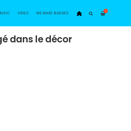
—
MUSIC
VIDEO
WE MAKE BADGES
gé dans le décor