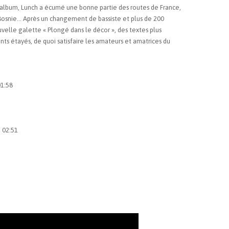
r album, Lunch a écumé une bonne partie des routes de France,
 Bosnie… Après un changement de bassiste et plus de 200
velle galette « Plongé dans le décor », des textes plus
ts étayés, de quoi satisfaire les amateurs et amatrices du
01:58
n 02:51