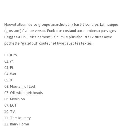
Nouvel album de ce groupe anarcho-punk basé à Londres. La musique
(gros son!) évolue vers du Punk plus costaud aux nombreux passages
Reggae/Dub. Certainement l'album le plus abouti ! 12 titres avec
pochette "gatefold" couleur et livret avec les textes.
01. It!ro
02. @
03. Pi
04. War
05. X
06. Moutain of Led
07. Off with their heads
08. Movin on
09. ECT
10. TV
11. The Journey
12. Barry Horne