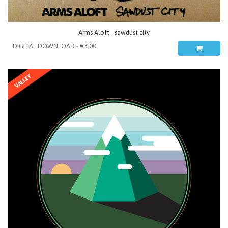
Arms Aloft - sawdust city
VALLEY