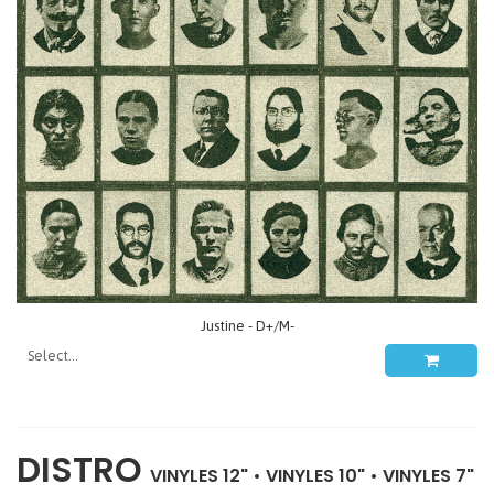
Justine - D+/M-
DISTRO
VINYLES 12"
•
VINYLES 10"
•
VINYLES 7"